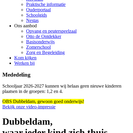
Praktische informatie
Ouderportaal
Schoolgids
Nestas
Ons aanbod
Opvang en peuterspeelzaal
Otto de Ontdekker
Basisonderwijs
Zomerschool
Zorg en Begeleiding
Kom kijken
Werken bij
Mededeling
Schooljaar 2026-2027 kunnen wij helaas geen nieuwe kinderen
plaatsen in de groepen: 1,2 en 4.
OBS Dubbeldam, gewoon goed onderwijs!
Bekijk onze video-impressie
Dubbeldam,
waar ieder kind zich thuis