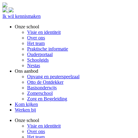
Ik wil kennismaken
Onze school
Visie en identiteit
Over ons
Het team
Praktische informatie
Ouderportaal
Schoolgids
Nestas
Ons aanbod
Opvang en peuterspeelzaal
Otto de Ontdekker
Basisonderwijs
Zomerschool
Zorg en Begeleiding
Kom kijken
Werken bij
Onze school
Visie en identiteit
Over ons
Het team